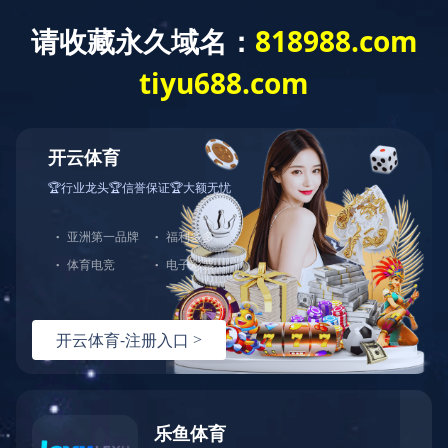
华体会网页版
150 8598 8761
华体会网页版-华体会(中国)
关于我们
公司简介
华体会网页版
荣誉资质
产品中心
智能安防领域
信息发布系统
远程会议系统
LED显示屏
案例展示
新闻资讯
华体会网页版
华体会网页版-华体会(中国)
通知公告
服务中心
服务理念
售后服务
解决方案