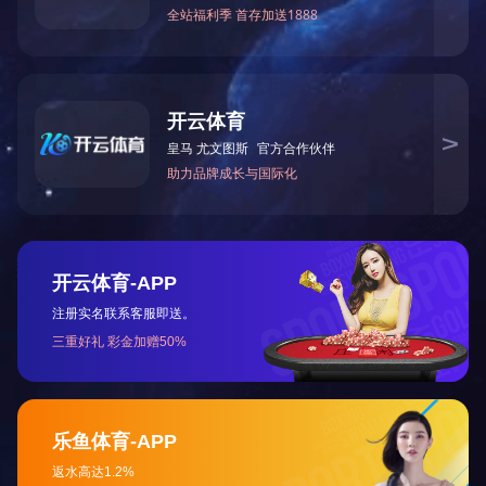
概要:
详情
CONTACT INFORMATION
联系方式
贵州省贵阳市观山湖区观山西路乾图中心广场A栋一单元17—4
15085988761
18984065526
643339550@qq.com
OFFICIAL ACCOUNTS
公众号
欢迎关注公众号
欢迎关注小程序