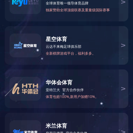
人才招聘
人才理念
招聘信息
联系我们
联系方式
在线留言

导航
华体会网页版-华体会(中国)
关于我们

公司简介
华体会网页版
荣誉资质
产品中心

智能安防领域
信息发布系统
远程会议系统
LED显示屏
案例展示
新闻资讯

华体会网页版
华体会网页版-华体会(中国)
通知公告
服务中心

服务理念
售后服务
解决方案
人才招聘

人才理念
招聘信息
联系我们
