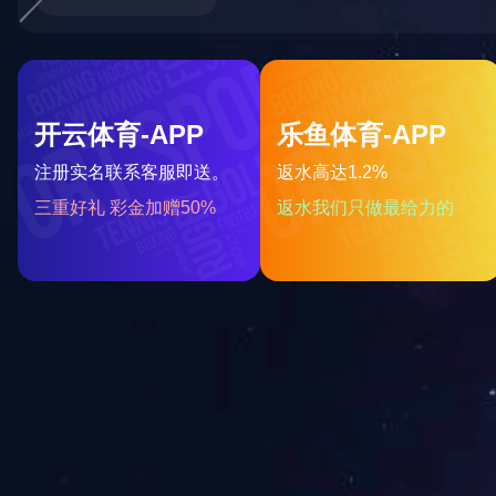
联系方式
在线留言
PREV

NEXT

您现在的位置：
华体会网页版-华体会(中国)
/
产品中心
/
远程会议系统
分类出来


智能安防领域

智能停车系统
通道