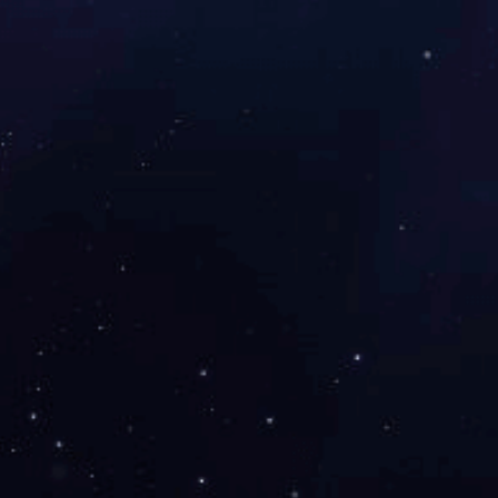
上一页
1
下一页
CONTACT INFORMATION
联系方式
贵州省贵阳市观山湖区观山西路乾图中心广场A栋一单元17—4
15085988761
18984065526
643339550@qq.com
OFFICIAL ACCOUNTS
公众号
欢迎关注公众号
欢迎关注小程序