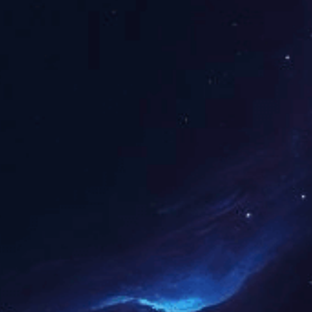
通道
门禁系统
消费系统
巡更系统
智能充电桩
智能门锁
酒店锁
信息发布系统
远程会议系统
LED显示器