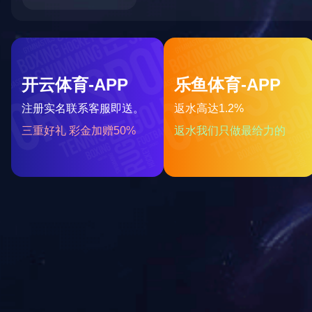
联系方式
在线留言
PREV

NEXT

您现在的位置：
华体会网页版-华体会(中国)
/
产品中心
/
智能安防领域
/
门禁系统
分类出来


智能安防领域

智能停车系统