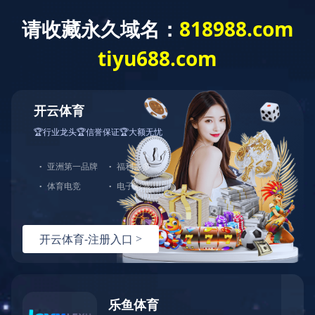
华体会网页版
150 8598 8761
华体会网页版-华体会(中国)
关于我们
公司简介
华体会网页版
荣誉资质
产品中心
智能安防领域
信息发布系统
远程会议系统
LED显示屏
案例展示
新闻资讯
华体会网页版
华体会网页版-华体会(中国)
通知公告
服务中心
服务理念
售后服务
解决方案