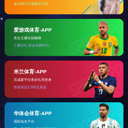
零售价
0.0
元
市场价
0.0
元
浏览量:
1000
产品编号
所属分类
产品中心
数量
-
+
库存:
0
立即购买
加入购物车
暂时无货
